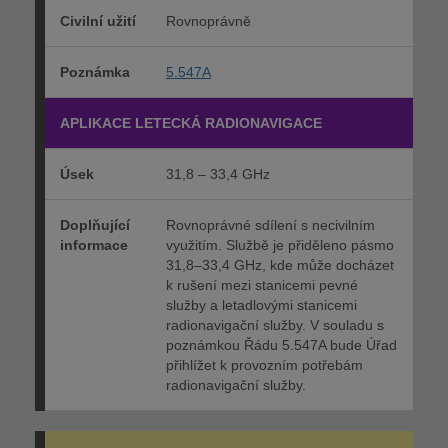
Civilní užití
Rovnoprávně
Poznámka
5.547A
APLIKACE LETECKÁ RADIONAVIGACE
Úsek
31,8 – 33,4 GHz
Doplňující
Rovnoprávné sdílení s necivilním
informace
využitím. Službě je přiděleno pásmo
31,8–33,4 GHz, kde může docházet
k rušení mezi stanicemi pevné
služby a letadlovými stanicemi
radionavigační služby. V souladu s
poznámkou Řádu 5.547A bude Úřad
přihlížet k provozním potřebám
radionavigační služby.