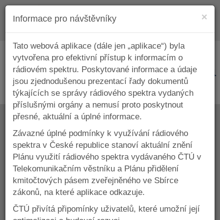
Za
×
Informace pro návštěvníky
Otevř
navig
Tato webová aplikace (dále jen „aplikace“) byla
vytvořena pro efektivní přístup k informacím o
Detail kmitočtového pásma
rádiovém spektru. Poskytované informace a údaje
jsou zjednodušenou prezentací řady dokumentů
týkajících se správy rádiového spektra vydaných
příslušnými orgány a nemusí proto poskytnout
Pásmo 32,3 – 33 GHz
přesné, aktuální a úplné informace.
Závazné úplné podmínky k využívání rádiového
spektra v České republice stanoví aktuální znění
Plánu využití rádiového spektra vydávaného ČTÚ v
Telekomunikačním věstníku a Plánu přidělení
Zpět na výsledky filtrování
kmitočtových pásem zveřejněného ve Sbírce
32 – 32,3 GHz
zákonů, na které aplikace odkazuje.
ČTÚ přivítá připomínky uživatelů, které umožní její
33 – 33,4 GHz