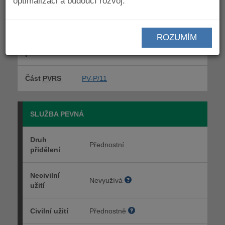
optimalizaci a budoucí rozvoj.
Poznámky k
ROZUMÍM
celému
5.547
,
5.548
pásmu
Část
PVRS
PV-P/11
SLUŽBA PEVNÁ
Druh
Přednostní
přidělení
Necivilní
Nevyužívá
užití
Civilní užití
Přednostně