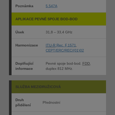
Poznámka
5.547A
APLIKACE PEVNÉ SPOJE BOD-BOD
Úsek
31,8 – 33,4 GHz
Harmonizace
ITU-R
Rec. F.1571
,
CEPT/ERC/REC/(01)02
Doplňující
Pevné spoje bod-bod.
FDD
,
informace
duplex 812 MHz.
SLUŽBA MEZIDRUŽICOVÁ
Druh
Přednostní
přidělení