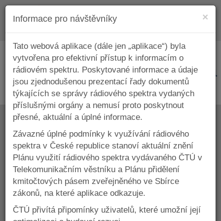
Za
×
Informace pro návštěvníky
Otevř
navig
Tato webová aplikace (dále jen „aplikace“) byla
vytvořena pro efektivní přístup k informacím o
Detail kmitočtového pásma
rádiovém spektru. Poskytované informace a údaje
jsou zjednodušenou prezentací řady dokumentů
týkajících se správy rádiového spektra vydaných
příslušnými orgány a nemusí proto poskytnout
Pásmo 61 – 62 GHz
přesné, aktuální a úplné informace.
Závazné úplné podmínky k využívání rádiového
spektra v České republice stanoví aktuální znění
Plánu využití rádiového spektra vydávaného ČTÚ v
Telekomunikačním věstníku a Plánu přidělení
Zpět na výsledky filtrování
kmitočtových pásem zveřejněného ve Sbírce
59,3 – 61 GHz
zákonů, na které aplikace odkazuje.
ČTÚ přivítá připomínky uživatelů, které umožní její
62 – 64 GHz