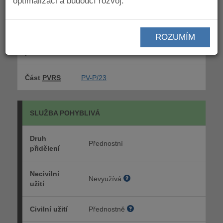
optimalizaci a budoucí rozvoj.
Poznámky k
ROZUMÍM
celému
5.138
pásmu
Část
PVRS
PV-P/23
SLUŽBA POHYBLIVÁ
Druh
Přednostní
přidělení
Necivilní
Nevyužívá
užití
Civilní užití
Přednostně