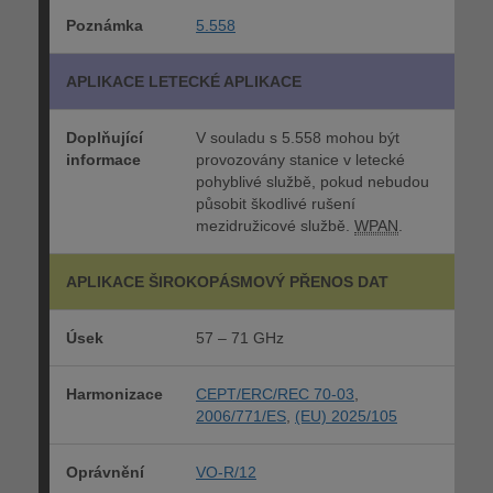
Poznámka
5.558
APLIKACE LETECKÉ APLIKACE
Doplňující
V souladu s 5.558 mohou být
informace
provozovány stanice v letecké
pohyblivé službě, pokud nebudou
působit škodlivé rušení
mezidružicové službě.
WPAN
.
APLIKACE ŠIROKOPÁSMOVÝ PŘENOS DAT
Úsek
57 – 71 GHz
Harmonizace
CEPT/ERC/REC 70-03
,
2006/771/ES
,
(EU) 2025/105
Oprávnění
VO-R/12